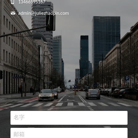
13466595167
admin@
juliezhaopin.com
名字
邮箱